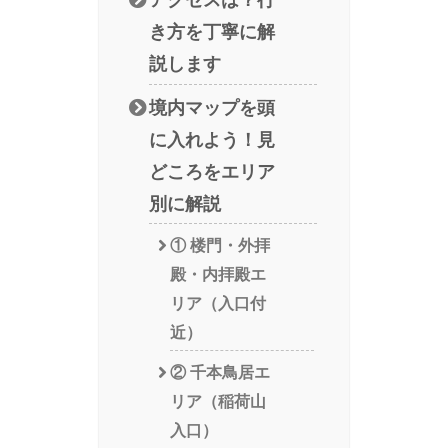
アクセスは？行
き方を丁寧に解
説します
境内マップを頭
に入れよう！見
どころをエリア
別に解説
① 楼門・外拝
殿・内拝殿エ
リア（入口付
近）
② 千本鳥居エ
リア（稲荷山
入口）