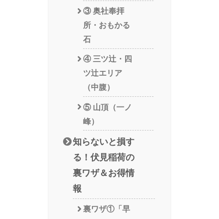
③ 奥社奉拝
所・おもかる
石
④ 三ツ辻・四
ツ辻エリア
（中腹）
⑤ 山頂（一ノ
峰）
知らないと損す
る！伏見稲荷の
裏ワザ＆お得情
報
裏ワザ①「早