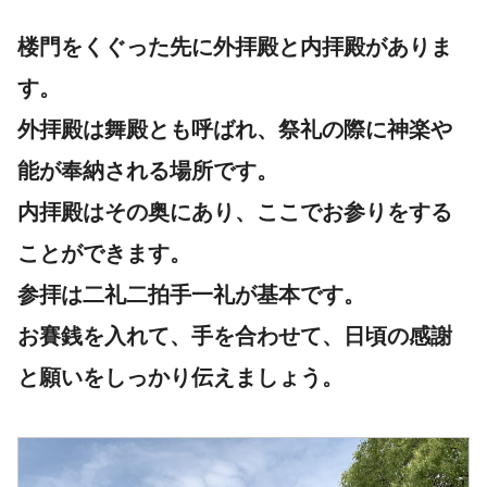
楼門をくぐった先に
外拝殿
と
内拝殿
がありま
す。
外拝殿は舞殿とも呼ばれ、祭礼の際に神楽や
能が奉納される場所です。
内拝殿はその奥にあり、ここでお参りをする
ことができます。
参拝は二礼二拍手一礼が基本です。
お賽銭を入れて、手を合わせて、日頃の感謝
と願いをしっかり伝えましょう。