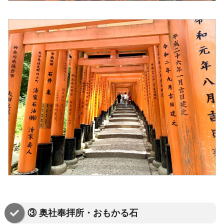
③ 奥社奉拝所・おもかる石