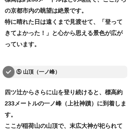
の
京都市内の眺望は絶景
です。
特に晴れた日は遠くまで見渡せて、「登って
きてよかった！」と心から思える景色が広が
っています。
⑤ 山頂（一ノ峰）
四ツ辻からさらに山を登り続けると、標高約
233メートルの
一ノ峰（上社神蹟）
に到着しま
す。
ここが稲荷山の山頂で、末広大神が祀られて