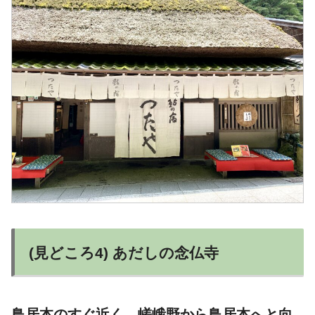
(見どころ4) あだしの念仏寺
鳥居本のすぐ近く、嵯峨野から鳥居本へと向