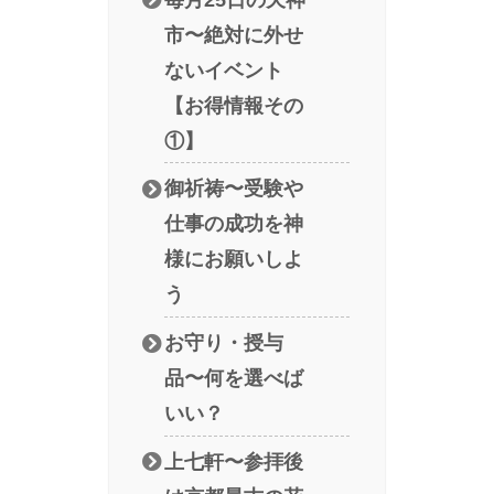
市〜絶対に外せ
ないイベント
【お得情報その
①】
御祈祷〜受験や
仕事の成功を神
様にお願いしよ
う
お守り・授与
品〜何を選べば
いい？
上七軒〜参拝後