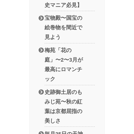
史マニア必見】
宝物殿〜国宝の
絵巻物を間近で
見よう
梅苑「花の
庭」〜2〜3月が
最高にロマンチ
ック
史跡御土居のも
みじ苑〜秋の紅
葉は京都屈指の
美しさ
毎月25日の天神