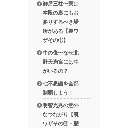
御后三柱〜実は
本殿の裏にもお
参りするべき場
所がある【裏ワ
ザその①】
牛の像〜なぜ北
野天満宮には牛
がいるの？
七不思議を全部
制覇しよう！
明智光秀の意外
なつながり【裏
ワザその②・歴