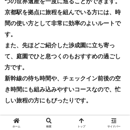
つの世界遺産を一度に巡ることができます。
京都駅を拠点に旅程を組んでいる方には、時
間の使い方として非常に効率のよいルートで
す。
また、先ほどご紹介した渉成園に立ち寄っ
て、庭園でひと息つくのもおすすめの過ごし
方です。
新幹線の待ち時間や、チェックイン前後の空
き時間にも組み込みやすいコースなので、忙
しい旅程の方にもぴったりです。
周辺のグルメ情報
ホーム
検索
トップ
サイドバー