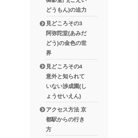
御影堂門(ごえい
どうもん)の迫力
見どころその3
阿弥陀堂(あみだ
どう)の金色の世
界
見どころその4
意外と知られて
いない渉成園(し
ょうせいえん)
アクセス方法 京
都駅からの行き
方